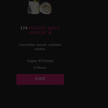
174
POULET MAYO
AVOCAT 🌶️
Concombre, avocat, coriandre,
menthe.
Gagner 30 Point(s)
6 Pièces.
6.60€