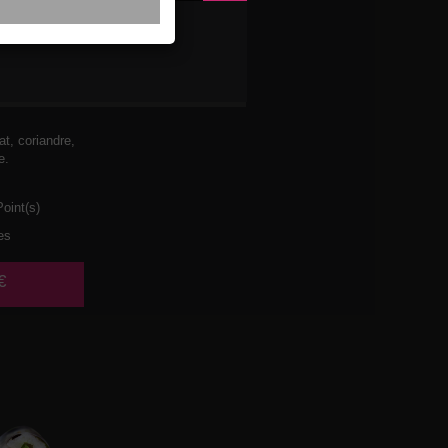
TES 🌶️
t, coriandre,
e.
oint(s)
es
€