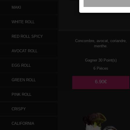
MAKI
084
POULET
WHITE ROLL
TEMPURA 🌶️
RED ROLL SPICY
Concombre, avocat, coriandre,
menthe.
AVOCAT ROLL
Gagner 30 Point(s)
EGG ROLL
6 Pièces
GREEN ROLL
6.90€
PINK ROLL
CRISPY
CALIFORNIA