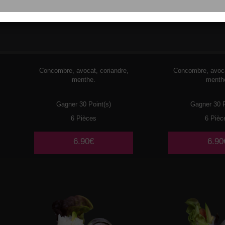
085
CREVETTES
086
CREVET
TEMPURA 🌶️
Concombre, avocat, coriandre,
Concombre, avoca
menthe.
menth
Gagner 30 Point(s)
Gagner 30 P
6 Pièces
6 Pièc
6.90€
6.90