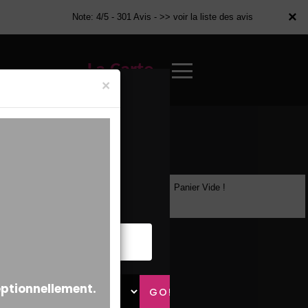
×
×
Note: 4/5 - 301 Avis -
>> voir la liste des avis
La Carte
×
Panier Vide !