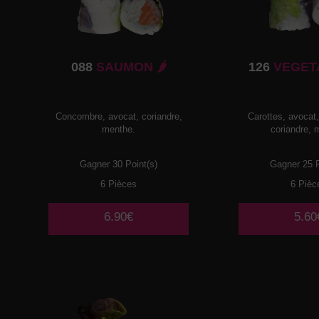
088
SAUMON 🌶️
126
VEGETA
Concombre, avocat, coriandre,
Carottes, avocat
menthe.
coriandre, 
Gagner 30 Point(s)
Gagner 25 P
6 Pièces
6 Pièc
6.90€
5.60