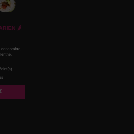
RIEN 🌶️
, concombre,
menthe.
oint(s)
es
€