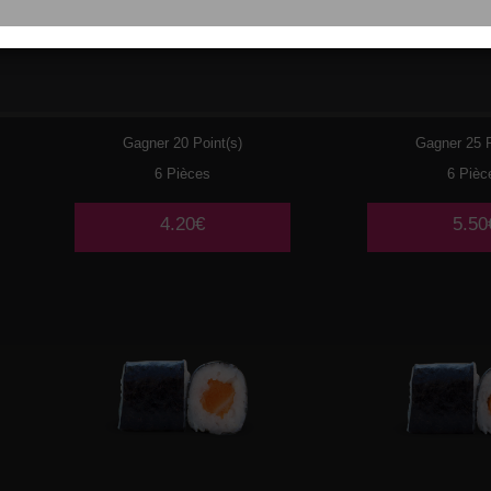
061
BOURSIN
062
CRE
AVOC
Gagner 20 Point(s)
Gagner 25 P
6 Pièces
6 Pièc
4.20€
5.50