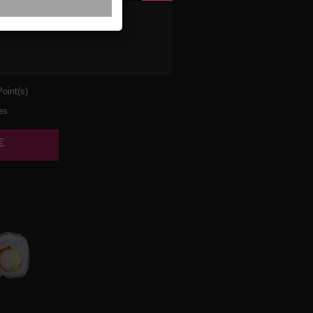
VETTE
AT
oint(s)
es
€