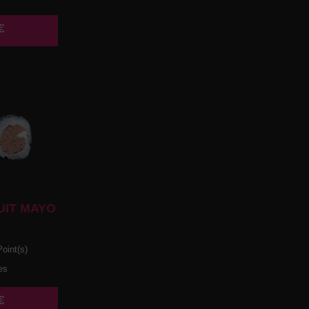
€
UIT MAYO
oint(s)
es
€