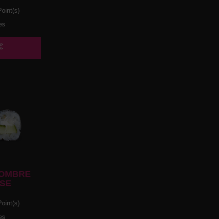
oint(s)
es
€
OMBRE
SE
oint(s)
es