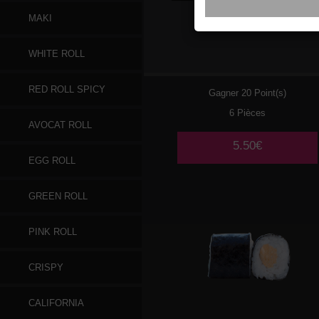
MAKI
059
SAUMON CHEESE
WHITE ROLL
RED ROLL SPICY
Gagner 20 Point(s)
6 Pièces
AVOCAT ROLL
5.50€
EGG ROLL
GREEN ROLL
PINK ROLL
CRISPY
CALIFORNIA