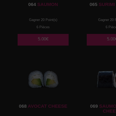
064
SAUMON
065
SURIMI
Gagner 20 Point(s)
Gagner 20 P
6 Pièces
6 Pièc
5.00€
5.00
068
AVOCAT CHEESE
069
SAUMO
CHEE