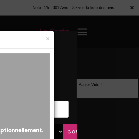
×
×
Note: 4/5 - 301 Avis -
>> voir la liste des avis
La Carte
×
Panier Vide !