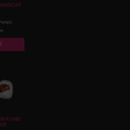
 AVOCAT
oint(s)
es
€
N FUME
SE