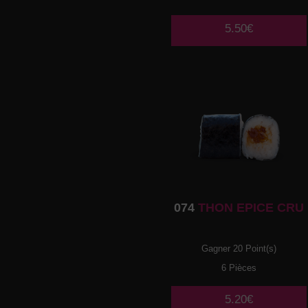
5.50€
074
THON EPICE CRU
Gagner 20 Point(s)
6 Pièces
5.20€