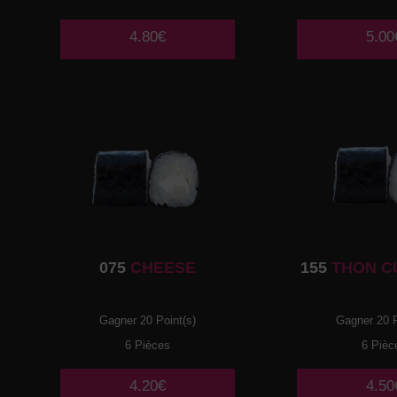
4.80€
5.00
075
CHEESE
155
THON C
Gagner 20 Point(s)
Gagner 20 P
6 Pièces
6 Pièc
4.20€
4.50