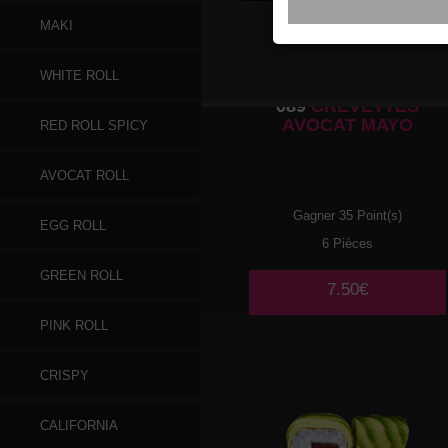
MAKI
WHITE ROLL
089
CREVETTES
AVOCAT MAYO
RED ROLL SPICY
AVOCAT ROLL
Gagner 35 Point(s)
EGG ROLL
6 Pièces
GREEN ROLL
7.50€
PINK ROLL
CRISPY
CALIFORNIA