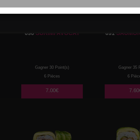
090
SURIMI AVOCAT
091
SAUMON
Gagner 30 Point(s)
Gagner 35 P
6 Pièces
6 Pièc
7.00€
7.60