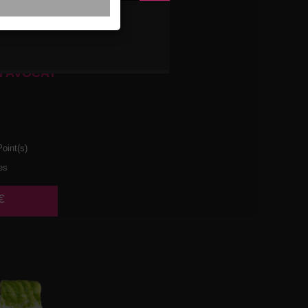
 AVOCAT
oint(s)
es
€