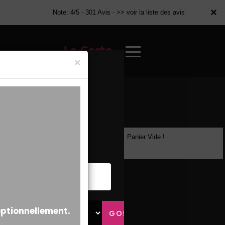
×
×
Note: 4/5 - 301 Avis -
>> voir la liste des avis
La Carte
×
Panier Vide !