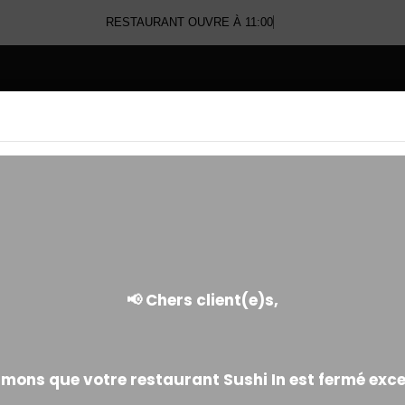
RESTAURANT OUVRE À 11:00
E
AVOCAT ROLL
Riz enroulé d'avocat