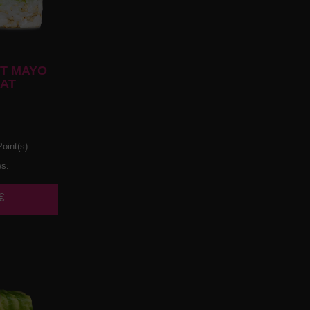
T MAYO
AT
oint(s)
es.
€