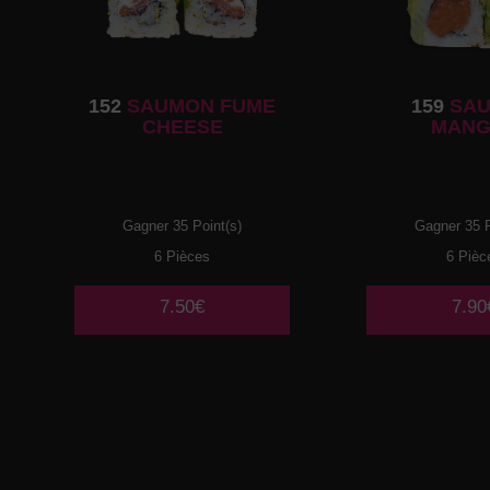
152
SAUMON FUME
159
SA
CHEESE
MANG
Gagner 35 Point(s)
Gagner 35 P
6 Pièces
6 Pièc
7.50€
7.90