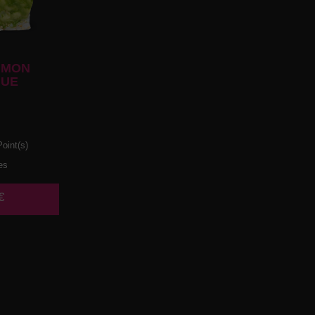
UMON
UE
oint(s)
es
€