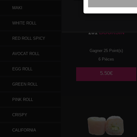
MAKI
WHITE ROLL
201
BOURSIN
RED ROLL SPICY
Gagner 25 Point(s)
AVOCAT ROLL
6 Pièces
EGG ROLL
5.50€
GREEN ROLL
PINK ROLL
CRISPY
CALIFORNIA