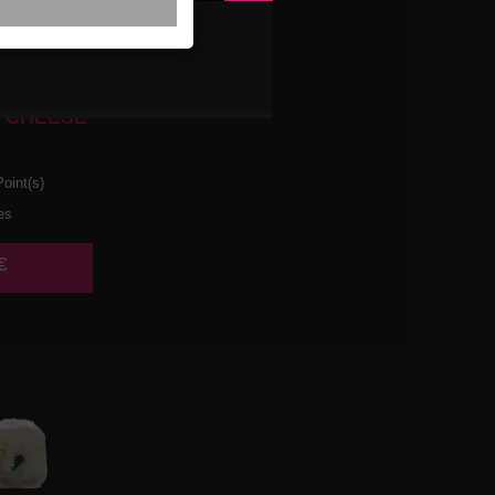
 CHEESE
oint(s)
es
€