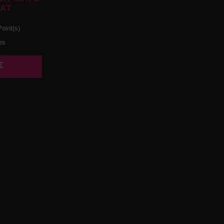
AT
oint(s)
es
€