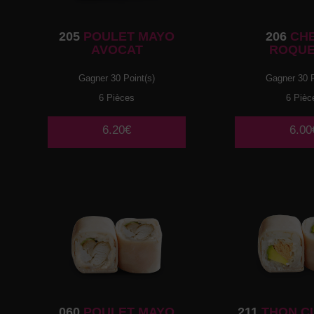
205
POULET MAYO
206
CH
AVOCAT
ROQUE
Gagner 30 Point(s)
Gagner 30 P
6 Pièces
6 Pièc
6.20€
6.00
060
POULET MAYO
211
THON C