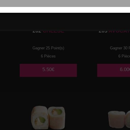
202
CHEESE
203
AVOCAT
Gagner 25 Point(s)
Gagner 30 P
6 Pièces
6 Pièc
5.50€
6.00