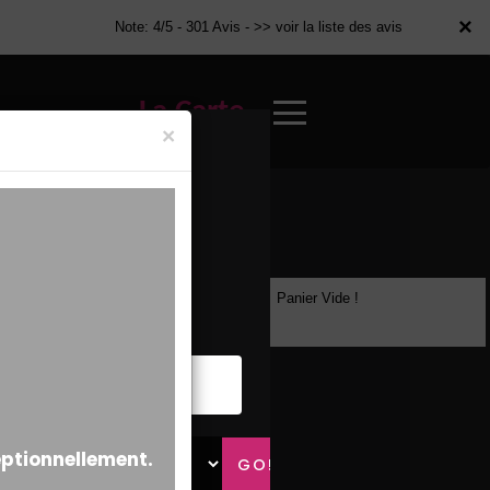
×
×
Note: 4/5 - 301 Avis -
>> voir la liste des avis
La Carte
×
Panier Vide !