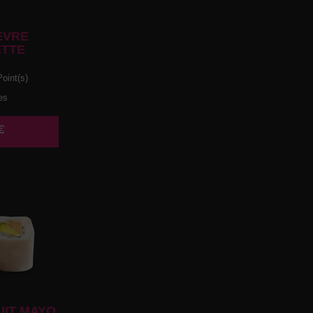
EVRE
TTE
oint(s)
es
€
UIT MAYO