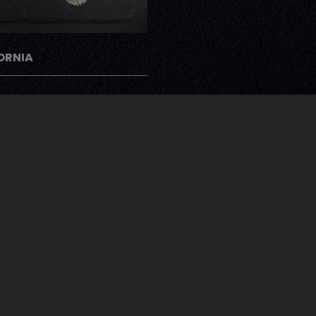
ORNIA
gramme Note Me
ents peuvent donner leur avis