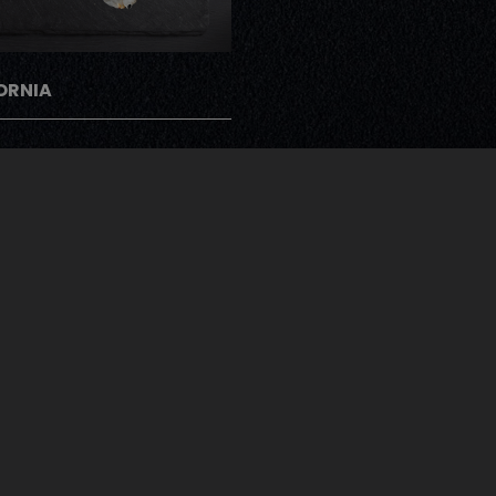
ORNIA
gramme Note Me
ents peuvent donner leur avis